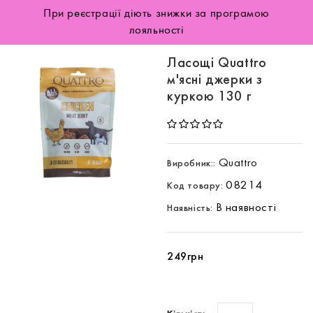
При реєстрації діють знижки за програмою
лояльності
Ласощі Quattro
м'ясні джерки з
куркою 130 г
Quattro
Виробник::
08214
Код товару:
В наявності
Наявність:
249грн