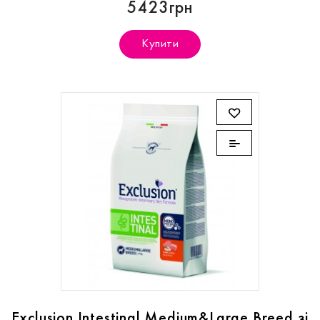
5423грн
Купити
Exclusion Intestinal Medium&Large Breed зі