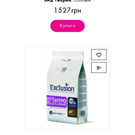
Вид тварин:
Собаки
1527грн
Купити