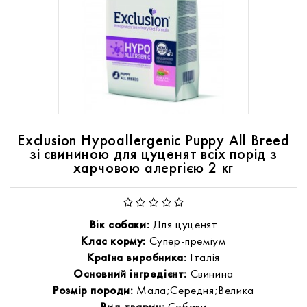
Exclusion Hypoallergenic Puppy All Breed
зі свининою для цуценят всіх порід з
харчовою алергією 2 кг
Вік собаки:
Для цуценят
Клас корму:
Супер-преміум
Країна виробника:
Італія
Основний інгредієнт:
Свинина
Розмір породи:
Мала;Середня;Велика