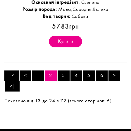
Основний інгредієнт:
Свинина
Розмір породи:
Мала;Середня;Велика
Вид тварин:
Собаки
5783грн
Купити
|<
<
1
2
3
4
5
6
>
>|
Показано від 13 до 24 з 72 (всього сторінок: 6)