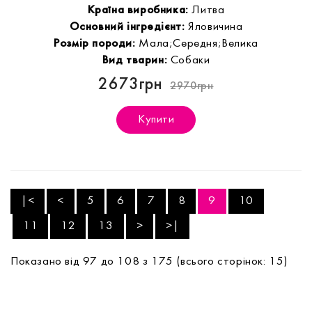
Країна виробника:
Литва
Основний інгредієнт:
Яловичина
Розмір породи:
Мала;Середня;Велика
Вид тварин:
Собаки
2673грн
2970грн
Купити
|<
<
5
6
7
8
9
10
11
12
13
>
>|
Показано від 97 до 108 з 175 (всього сторінок: 15)