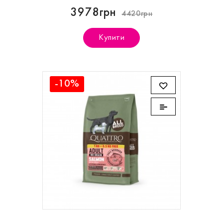
3978грн
4420грн
Купити
-10%