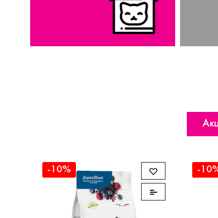
Акц
-10%
-10