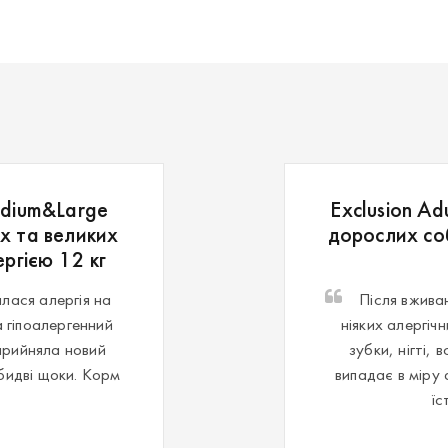
edium&Large
Exclusion Ad
х та великих
дорослих со
ргією 12 кг
лася алергія на
Після вживан
 гіпоалергенний
ніяких алергічн
прийняла новий
зубки, нігті, 
бидві щоки. Корм
випадає в міру
їс