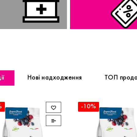
ії
Нові надходження
ТОП прода
%
-10%