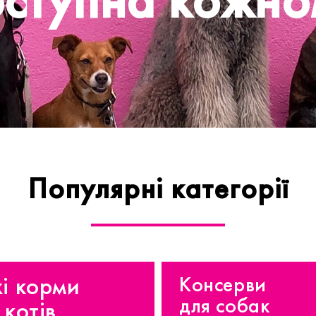
оступна кожно
Популярні категорії
і корми
Консерви
для собак
 котів