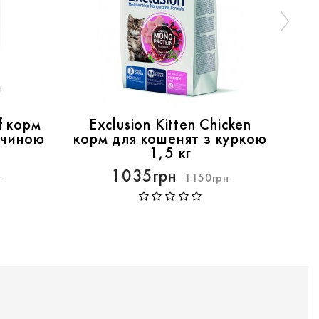
f корм
Exclusion Kitten Chicken
E
ичиною
корм для кошенят з куркою
кор
1,5 кг
1035грн
н
1150грн