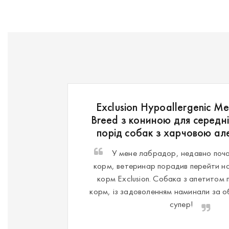
Exclusion Hypoallergenic M
Breed з кониною для середні
порід собак з харчовою але
У мене лабрадор, недавно поча
корм, ветеринар порадив перейти на
корм Еxclusion. Собака з апетитом 
корм, із задоволенням наминали за о
супер!