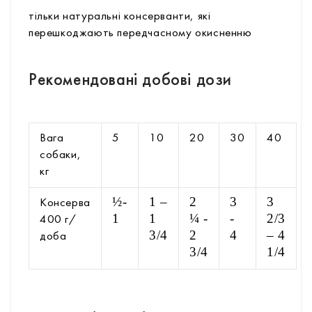
тільки натуральні консерванти, які
перешкоджають передчасному окисненню
Рекомендовані добові дози
Вага
5
10
20
30
40
собаки,
кг
½-
1 –
2
3
3
Консерва
1
1
¼ -
-
2/3
400 г/
3/4
2
4
– 4
доба
3/4
1/4