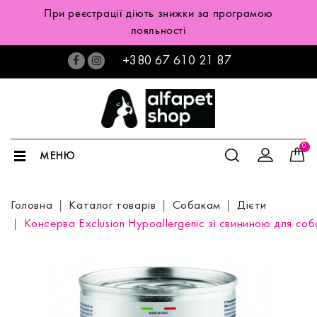
При реєстрації діють знижки за програмою
лояльності
+380 67 610 21 87
0
МЕНЮ
Головна
Каталог товарів
Собакам
Дієти
Консерва Exclusion Hypoallergenic зі свининою для со