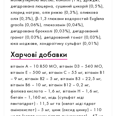
молекулярною масою, коноплі (1%), дріжджі,
дегідрована люцерна, сушений цикорій (0,5%),
хлорид натрію, олія рижію (0,3%), оливкова
олія (0,3%), β-1,3 глюкани водоростей Euglena
gracilis (0,06%), глюкозамін (0,04%),
дегідрована брокколі (0,03%), дегідрований
гранат (0,03%), дегідрований томат (0,03%),
юка моджаве, хондроїтину сульфат (0,01%)
Харчові добавки
вітамін А – 10.850 МО, вітамін D3 – 540 МО,
вітамін Е – 500 мг, вітамін С – 55 мг, вітамін В1
– 9 мг, вітамін В2 – 5 мг, вітамін В3 – 22,5 мг,
вітамін В6 – 10 мг, вітамін В12 – 0,2 мг,
фолієва кислота – 1,6 мг, вітамін Н – 1,6 мг,
бетаїн – 1,160 мг, мідь (сульфат міді
пентагідрат) - 11,5 мг та (хелат міді гідрат
амінокислот) – 5 мг, цинк (оксид цинку) – 110