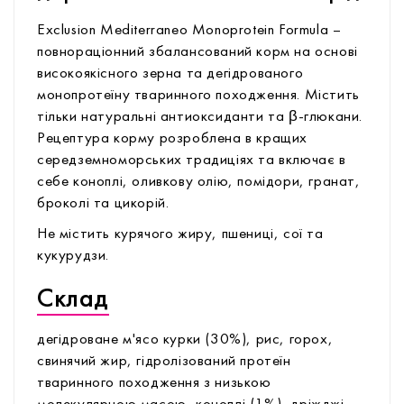
Exclusion Mediterraneo Monoprotein Formula –
повнораціонний збалансований корм на основі
високоякісного зерна та дегідрованого
монопротеїну тваринного походження. Містить
тільки натуральні антиоксиданти та β-глюкани.
Рецептура корму розроблена в кращих
середземноморських традиціях та включає в
себе коноплі, оливкову олію, помідори, гранат,
броколі та цикорій.
Не містить курячого жиру, пшениці, сої та
кукурудзи.
Склад
дегідроване м'ясо курки (30%), рис, горох,
свинячий жир, гідролізований протеїн
тваринного походження з низькою