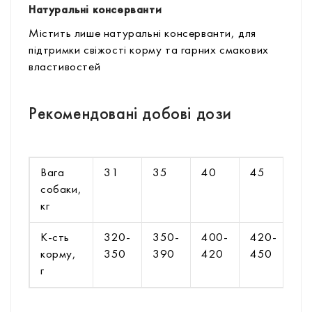
Натуральні консерванти
Містить лише натуральні консерванти, для
підтримки свіжості корму та гарних смакових
властивостей
Рекомендовані добові дози
Вага
31
35
40
45
5
собаки,
кг
К-сть
320-
350-
400-
420-
4
корму,
350
390
420
450
5
г