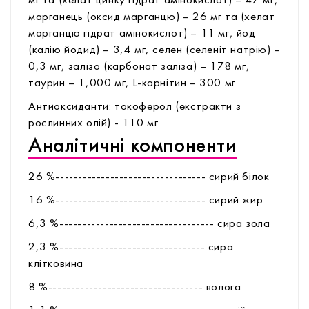
мг та (хелат цинку гідрат амінокислот) – 47 мг,
марганець (оксид марганцю) – 26 мг та (хелат
марганцю гідрат амінокислот) – 11 мг, йод
(калію йодид) – 3,4 мг, селен (селеніт натрію) –
0,3 мг, залізо (карбонат заліза) – 178 мг,
таурин – 1,000 мг, L-карнітин – 300 мг
Антиоксиданти: токоферол (екстракти з
рослинних олій) - 110 мг
Аналітичні компоненти
26 %--------------------------------- сирий білок
16 %--------------------------------- сирий жир
6,3 %---------------------------------- сира зола
2,3 %-------------------------------- сира
клітковина
8 %---------------------------------- волога