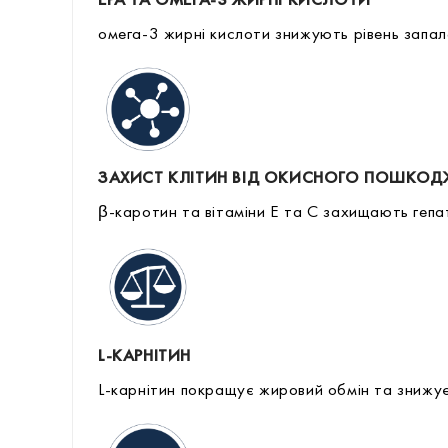
ЕРА ТА ОМЕГА-3 ЖИРНІ КИСЛОТИ
омега-3 жирні кислоти знижують рівень запал
ЗАХИСТ КЛІТИН ВІД ОКИСНОГО ПОШКОД
β-каротин та вітаміни Е та С захищають геп
L-КАРНІТИН
L-карнітин покращує жировий обмін та знижує 