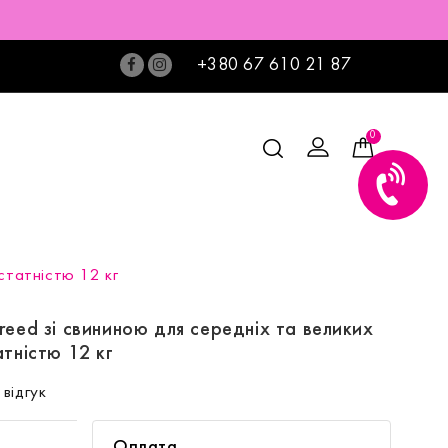
+380 67 610 21 87
0
остатністю 12 кг
reed зі свининою для середніх та великих
атністю 12 кг
відгук
Оплата