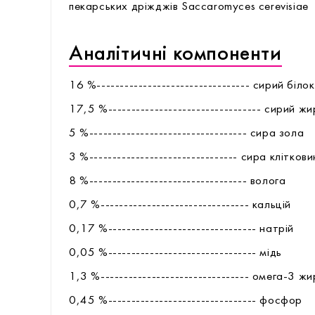
пекарських дріжджів Saccaromyces cerevisiae
Аналітичні компоненти
16 %--------------------------------- сирий білок
17,5 %--------------------------------- сирий жи
5 %---------------------------------- сира зола
3 %-------------------------------- сира клітков
8 %---------------------------------- волога
0,7 %-------------------------------- кальцій
0,17 %-------------------------------- натрій
0,05 %-------------------------------- мідь
1,3 %-------------------------------- омега-3 ж
0,45 %-------------------------------- фоcфор