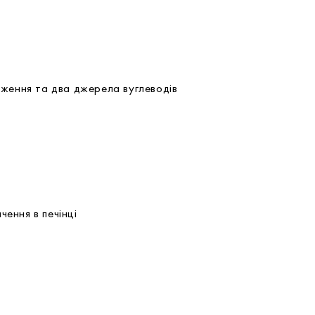
дження та два джерела вуглеводів
чення в печінці