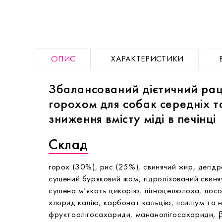
ОПИС
ХАРАКТЕРИСТИКИ
Збалансований дієтичний рац
горохом для собак середніх т
зниження вмісту міді в печінці
Склад
горох (30%), рис (25%), свинячий жир, дегід
сушений буряковий жом, гідролізований свиняч
сушена м’якоть цикорію, лігноцелюлоза, лосо
хлорид калію, карбонат кальцію, псиліум та 
фруктоолігосахариди, мананолігосахариди, 