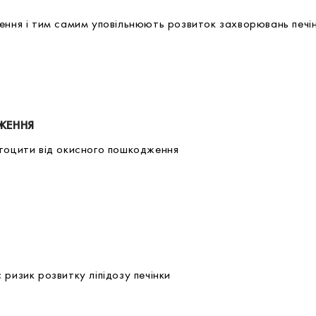
ення і тим самим уповільнюють розвиток захворювань печі
ЖЕННЯ
атоцити від окисного пошкодження
ризик розвитку ліпідозу печінки