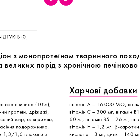
ВІДГУКІВ (0)
іон з монопротеїном тваринного поход
а великих порід з хронічною печінков
Харчові добавки
рована свинина (10%),
вітамін А – 16.000 МО, віта
ий протеїн, дріжджі,
вітамін С – 300 мг, вітамін В1
севий жир, олія рижію,
60 мг, вітамін В5 – 26 мг, ві
насіння подорожника,
вітамін Н – 1,2 мг, β-каротин
β-1,3/1,6 глюкани з
кислота – 3 мг, цинк – 140 м