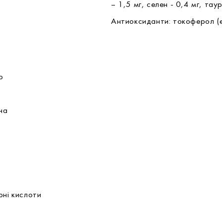
– 1,5 мг, селен - 0,4 мг, тау
Антиоксиданти: токоферол (е
р
ина
ирні кислоти