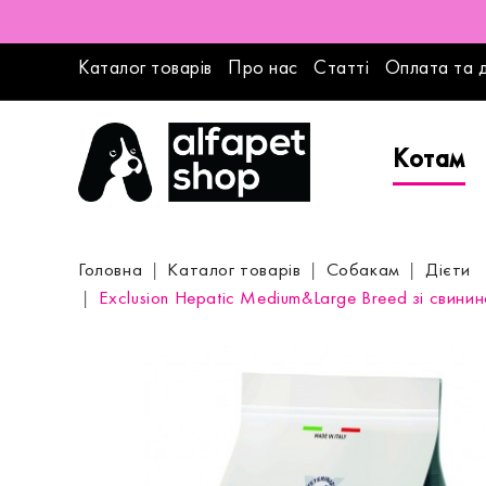
Каталог товарів
Про нас
Статті
Оплата та 
Котам
Головна
Каталог товарів
Собакам
Дієти
Exclusion Hepatic Medium&Large Breed зі свини