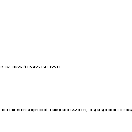
ій печінковій недостатності
виникнення харчової непереносимості, а дегідровані інгред