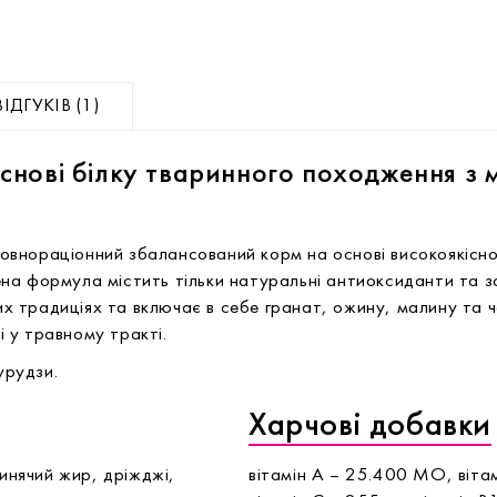
ВІДГУКІВ (1)
нові білку тваринного походження з м
 повнораціонний збалансований корм на основі високоякісн
а формула містить тільки натуральні антиоксиданти та за
 традиціях та включає в себе гранат, ожину, малину та 
 у травному тракті.
урудзи.
Харчові добавки
винячий жир, дріжджі,
вітамін А – 25.400 МО, віта