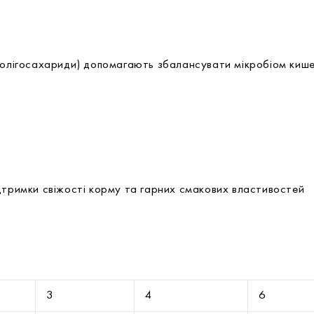
лігосахариди) допомагають збалансувати мікробіом кише
дтримки свіжості корму та гарних смакових властивостей
3
4
6