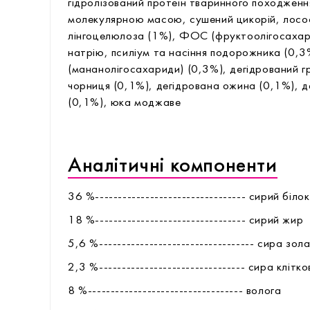
гідролізований протеїн тваринного походженн
молекулярною масою, сушений цикорій, лосос
лінгоцелюлоза (1%), ФОС (фруктоолігосахар
натрію, псиліум та насіння подорожника (0,
(мананолігосахариди) (0,3%), дегідрований г
чорниця (0,1%), дегідрована ожина (0,1%), 
(0,1%), юка моджаве
Аналітичні компоненти
36 %--------------------------------- сирий білок
18 %--------------------------------- сирий жир
5,6 %---------------------------------- сира зол
2,3 %-------------------------------- сира клітк
8 %---------------------------------- волога