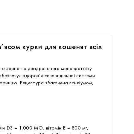
’ясом курки для кошенят всіх
ого зерна та дегідрованого монопротеїну
безпечує здоров’я сечовидільної системи.
чорницю. Рецептура збагачена псиліумом,
мін D3 – 1.000 МО, вітамін Е – 800 мг,