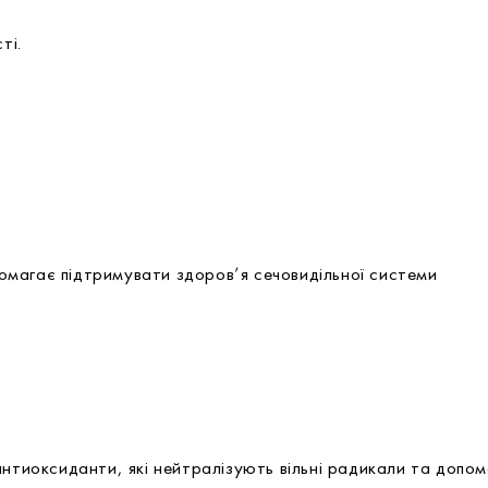
ті.
магає підтримувати здоров’я сечовидільної системи
антиоксиданти, які нейтралізують вільні радикали та допо