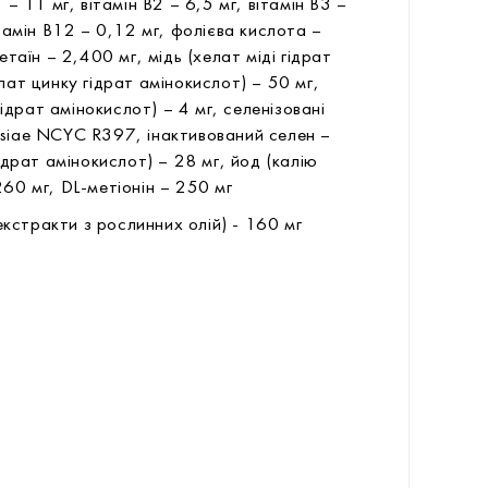
 – 11 мг, вітамін В2 – 6,5 мг, вітамін В3 –
ітамін В12 – 0,12 мг, фолієва кислота –
етаїн – 2,400 мг, мідь (хелат міді гідрат
лат цинку гідрат амінокислот) – 50 мг,
драт амінокислот) – 4 мг, селенізовані
isiae NCYC R397, інактивований селен –
гідрат амінокислот) – 28 мг, йод (калію
260 мг, DL-метіонін – 250 мг
кстракти з рослинних олій) - 160 мг