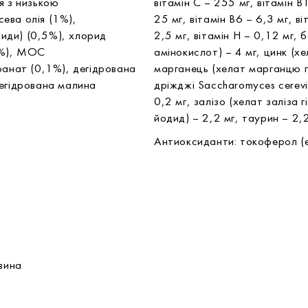
я з низькою
вітамін С – 255 мг, вітамін В1
ева олія (1%),
25 мг, вітамін В6 – 6,3 мг, в
иди) (0,5%), хлорид
2,5 мг, вітамін Н – 0,12 мг, б
3%), МОС
амінокислот) – 4 мг, цинк (хе
ранат (0,1%), дегідрована
марганець (хелат марганцю гі
дегідрована малина
дріжджі Saccharomyces cerev
0,2 мг, залізо (хелат заліза 
йодид) – 2,2 мг, таурин – 2,
Антиоксиданти: токоферол (е
а
овина