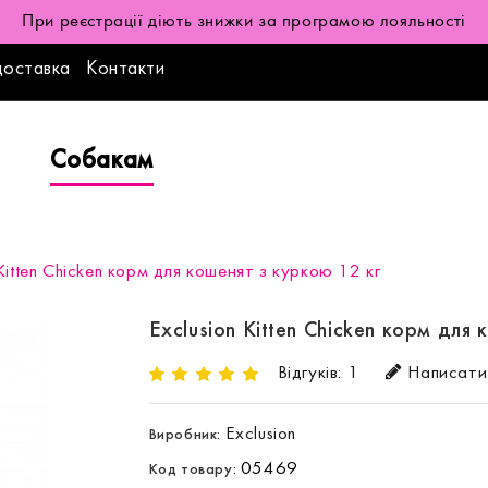
При реєстрації діють знижки за програмою лояльності
доставка
Контакти
Собакам
 Kitten Chicken корм для кошенят з куркою 12 кг
Exclusion Kitten Chicken корм для
Відгуків: 1
Написати 
Exclusion
Виробник:
05469
Код товару: