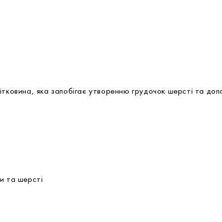
ітковина, яка запобігає утворенню грудочок шерсті та до
и та шерсті