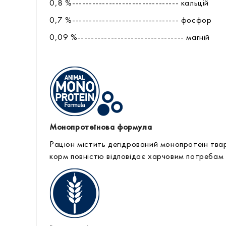
0,8 %-------------------------------- кальцій
0,7 %-------------------------------- фоcфор
0,09 %-------------------------------- магній
Монопротеїнова формула
Раціон містить дегідрований монопротеїн тв
корм повністю відповідає харчовим потребам