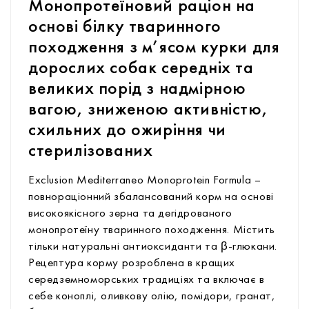
Монопротеїновий раціон на
основі білку тваринного
походження з м’ясом курки для
дорослих собак середніх та
великих порід з надмірною
вагою, зниженою активністю,
схильних до ожиріння чи
стерилізованих
Exclusion Mediterraneo Monoprotein Formula –
повнораціонний збалансований корм на основі
високоякісного зерна та дегідрованого
монопротеїну тваринного походження. Містить
тільки натуральні антиоксиданти та β-глюкани.
Рецептура корму розроблена в кращих
середземноморських традиціях та включає в
себе коноплі, оливкову олію, помідори, гранат,