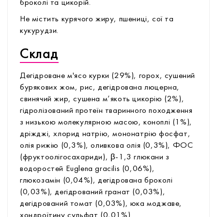
броколі та цикорій.
Не містить курячого жиру, пшениці, сої та
кукурудзи.
Склад
Дегідроване м'ясо курки (29%), горох, сушений
бурякових жом, рис, дегідрована люцерна,
свинячий жир, сушена м’якоть цикорію (2%),
гідролізований протеїн тваринного походження
з низькою молекулярною масою, коноплі (1%),
дріжджі, хлорид натрію, мононатрію фосфат,
олія рижію (0,3%), оливкова олія (0,3%), ФОС
(фруктоолігосахариди), β-1,3 глюкани з
водоростей Euglena gracilis (0,06%),
глюкозамін (0,04%), дегідрована броколі
(0,03%), дегідрований гранат (0,03%),
дегідрований томат (0,03%), юка моджаве,
хондроїтину сульфат (0,01%)