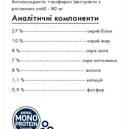
Антиоксиданти: токоферол (екстракти з
рослинних олій) - 80 мг
Аналітичні компоненти
27 %--------------------------------- сирий білок
10 %--------------------------------- сирий жир
8 %---------------------------------- сира зола
7 %-------------------------------- сира клітковина
8 %---------------------------------- волога
1,1 %-------------------------------- кальцій
0,9 %-------------------------------- фоcфор