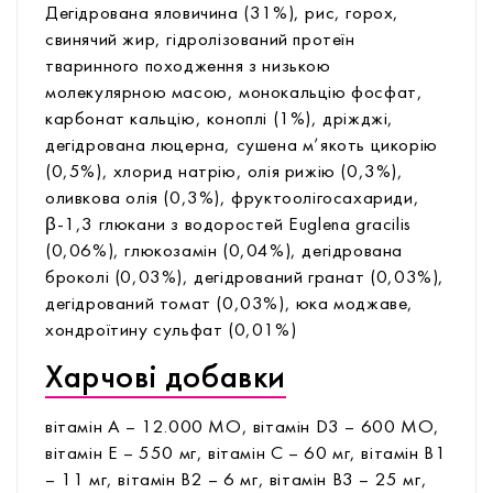
Дегідрована яловичина (31%), рис, горох,
свинячий жир, гідролізований протеїн
тваринного походження з низькою
молекулярною масою, монокальцію фосфат,
карбонат кальцію, коноплі (1%), дріжджі,
дегідрована люцерна, сушена м’якоть цикорію
(0,5%), хлорид натрію, олія рижію (0,3%),
оливкова олія (0,3%), фруктоолігосахариди,
β-1,3 глюкани з водоростей Euglena gracilis
(0,06%), глюкозамін (0,04%), дегідрована
броколі (0,03%), дегідрований гранат (0,03%),
дегідрований томат (0,03%), юка моджаве,
хондроїтину сульфат (0,01%)
Харчові добавки
вітамін А – 12.000 МО, вітамін D3 – 600 МО,
вітамін Е – 550 мг, вітамін С – 60 мг, вітамін В1
– 11 мг, вітамін В2 – 6 мг, вітамін В3 – 25 мг,