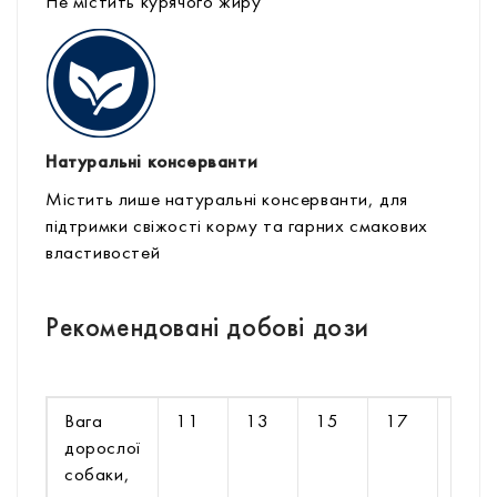
Не містить курячого жиру
Натуральні консерванти
Містить лише натуральні консерванти, для
підтримки свіжості корму та гарних смакових
властивостей
Рекомендовані добові дози
Вага
11
13
15
17
20
дорослої
собаки,