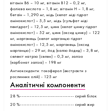
вітамін В6 – 10 мг, вітамін В12 – 0,2 мг,
фолієва кислота – 1,8 мг, вітамін Н – 1,8 мг,
бетаїн – 1,290 мг, мідь (хелат міді гідрат
амінокислот) – 5,5 мг, мідь (сульфат міді
пенгідрат) – 12,5 мг, цинк (хелат цинку гідрат
амінокислот) – 52 мг, цинк (оксид цинку) – 122
мг, марганець (хелат марганцю гідрат
амінокислот) – 12,5 мг, марганець (оксид
марганцю) – 29 мг, йод (калію йодид) – 3,8 мг,
селеніт натрію (селен) – 0,3 мг, залізо
(карбонат заліза) – 198 мг
Антиоксиданти: токоферол (екстракти з
рослинних олій) - 125 мг
Аналітичні компоненти
28 %--------------------------------- сирий білок
20 %--------------------------------- сирий жир