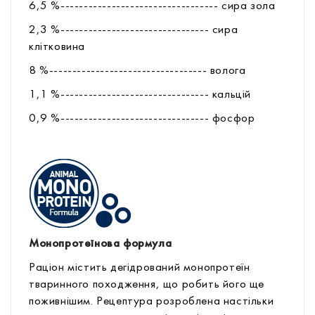
6,5 %---------------------------------- сира зола
2,3 %-------------------------------- сира
клітковина
8 %---------------------------------- волога
1,1 %-------------------------------- кальцій
0,9 %-------------------------------- фоcфор
Монопротеїнова формула
Раціон містить дегідрований монопротеїн
тваринного походження, що робить його ще
поживнішим. Рецептура розроблена настільки