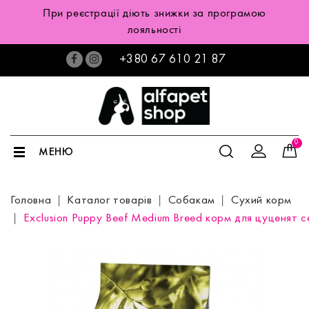
При реєстрації діють знижки за програмою
лояльності
+380 67 610 21 87
0
МЕНЮ
Головна
Каталог товарів
Собакам
Сухий корм
Exclusion Puppy Beef Medium Breed корм для цуценят с