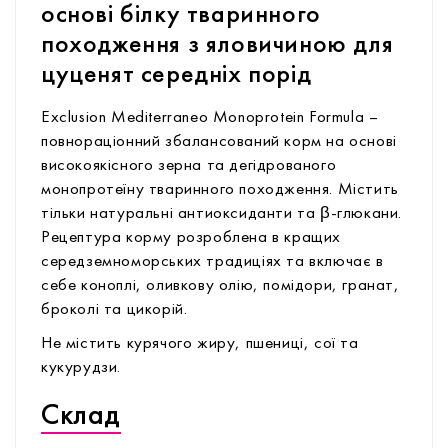
основі білку тваринного
походження з яловичиною для
цуценят середніх порід
Exclusion Mediterraneo Monoprotein Formula –
повнораціонний збалансований корм на основі
високоякісного зерна та дегідрованого
монопротеїну тваринного походження. Містить
тільки натуральні антиоксиданти та β-глюкани.
Рецептура корму розроблена в кращих
середземноморських традиціях та включає в
себе коноплі, оливкову олію, помідори, гранат,
броколі та цикорій.
Не містить курячого жиру, пшениці, сої та
кукурудзи.
Склад