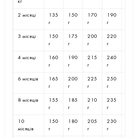
кг
2 місяці
135
150
170
190
205
г
г
г
г
г
3 місяці
150
175
200
220
245
г
г
г
г
г
4 місяці
160
190
215
240
265
г
г
г
г
г
6 місяців
165
200
225
250
280
г
г
г
г
г
8 місяців
155
185
210
235
260
г
г
г
г
г
10
150
180
205
230
250
місяців
г
г
г
г
г