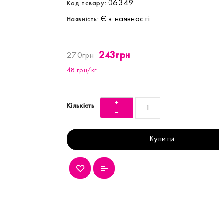
06349
Код товару:
Є в наявності
Наявність:
243грн
270грн
48 грн/кг
Кількість
Купити