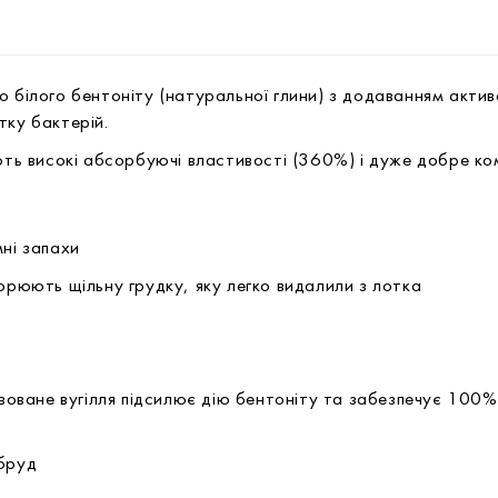
о білого бентоніту (натуральної глини) з додаванням актив
тку бактерій.
ають високі абсорбуючі властивості (360%) і дуже добре ко
мні запахи
орюють щільну грудку, яку легко видалили з лотка
ивоване вугілля підсилює дію бентоніту та забезпечує 100%
 бруд