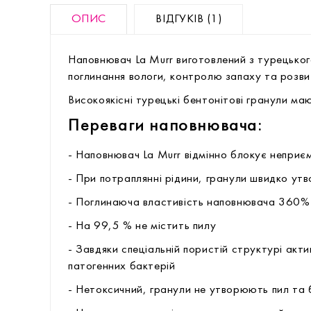
ОПИС
ВІДГУКІВ (1)
Наповнювач La Murr виготовлений з турецьког
поглинання вологи, контролю запаху та розви
Високоякісні турецькі бентонітові гранули м
Переваги наповнювача:
- Наповнювач La Murr відмінно блокує неприє
- При потраплянні рідини, гранули швидко утв
- Поглинаюча властивість наповнювача 360%
- На 99,5 % не містить пилу
- Завдяки спеціальній пористій структурі акт
патогенних бактерій
- Нетоксичний, гранули не утворюють пил та