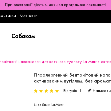
При реєстрації діють знижки за програмою лояльності
доставка
Контакти
Собакам
тонітовий наповнювач для котячого туалету La Murr з акти
Гіпоалергенний бентонітовий напо
активованим вугіллям, без аромат
Відгуків: 1
Написати 
LaMurr
Виробник: