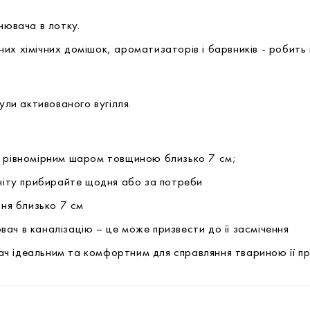
нювача в лотку.
х хімічних домішок, ароматизаторів і барвників - робить 
ули активованого вугілля.
м рівномірним шаром товщиною близько 7 см;
оніту прибирайте щодня або за потреби
вня близько 7 см
ач в каналізацію – це може призвести до її засмічення
ч ідеальним та комфортним для справляння твариною її п