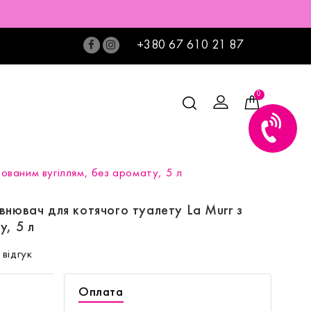
+380 67 610 21 87
0
вованим вугіллям, без аромату, 5 л
внювач для котячого туалету La Murr з
у, 5 л
відгук
Оплата