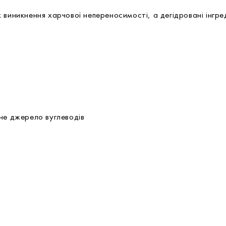
виникнення харчової непереносимості, а дегідровані інгред
не джерело вуглеводів