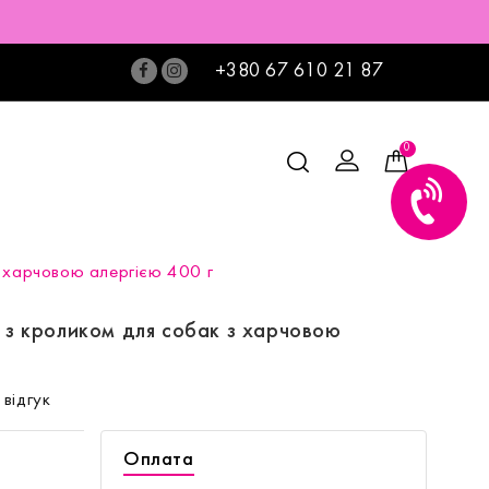
+380 67 610 21 87
0
з харчовою алергією 400 г
c з кроликом для собак з харчовою
відгук
Оплата