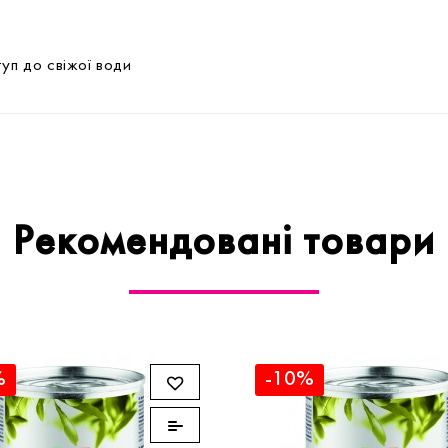
уп до свіжої води
Рекомендовані товари
%
-10%