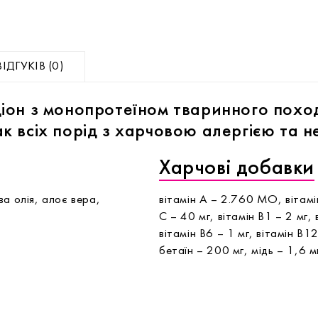
ВІДГУКІВ (0)
іон з монопротеїном тваринного похо
к всіх порід з харчовою алергією та 
Харчові добавки
а олія, алоє вера,
вітамін А – 2.760 МО, вітамі
С – 40 мг, вітамін В1 – 2 мг, 
вітамін В6 – 1 мг, вітамін В1
бетаїн – 200 мг, мідь – 1,6 м