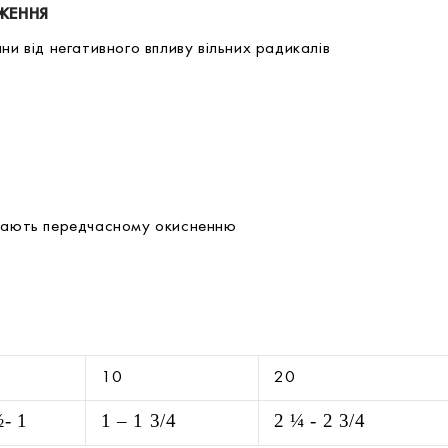
ЖЕННЯ
ни від негативного впливу вільних радикалів
джають передчасному окисненню
5
10
20
- 1
1 – 1 3/4
2 ¼ - 2 3/4