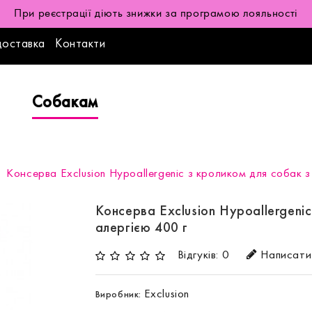
При реєстрації діють знижки за програмою лояльності
доставка
Контакти
Собакам
Консерва Exclusion Hypoallergenic з кроликом для собак 
Консерва Exclusion Hypoallergeni
алергією 400 г
Відгуків: 0
Написати 
Exclusion
Виробник: