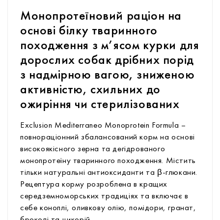
Монопротеїновий раціон на
основі білку тваринного
походження з м’ясом курки для
дорослих собак дрібних порід
з надмірною вагою, зниженою
активністю, схильних до
ожиріння чи стерилізованих
Exclusion Mediterraneo Monoprotein Formula –
повнораціонний збалансований корм на основі
високоякісного зерна та дегідрованого
монопротеїну тваринного походження. Містить
тільки натуральні антиоксиданти та β-глюкани.
Рецептура корму розроблена в кращих
середземноморських традиціях та включає в
себе коноплі, оливкову олію, помідори, гранат,
броколі та цикорій.