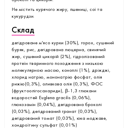
Не містить курячого жиру, пшениці, сої та
кукурудзи.
Склад
дегідроване м'ясо курки (30%), горох, сушений
буряк, рис, дегідрована люцерна, свинячий
жир, сушений цикорій (2%), гідролізований
протеїн тваринного походження з низькою
молекулярною масою, коноплі (1%), дріжджі,
хлорид натрію, мононатрію фосфат, олія
рижію(0,3%), оливкова олія (0,3%), ФОС
(фруктоолігосахариди), β-1,3 глюкани
водоростей Euglena gracilis (0,06%),
глюкозамін (0,04%), дегідрована броколі
(0,03%), дегідрований гранат (0,03%),
дегідрований томат (0,03%), юка моджаве,
хондроїтину сульфат (0,01%)