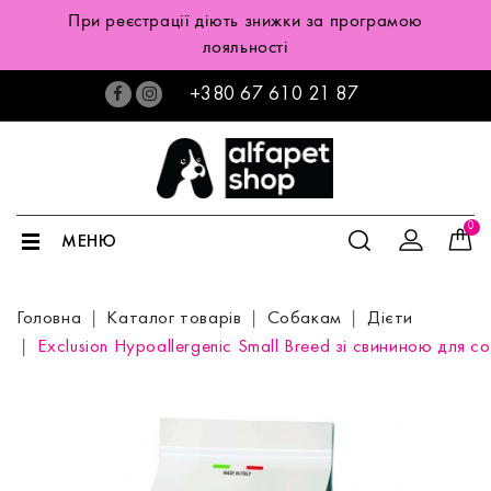
При реєстрації діють знижки за програмою
лояльності
+380 67 610 21 87
0
МЕНЮ
Головна
Каталог товарів
Собакам
Дієти
Exclusion Hypoallergenic Small Breed зі свининою для 