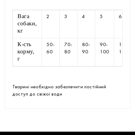
Вага
2
3
4
5
6
собаки,
кг
К-сть
50-
70-
80-
90-
100-
корму,
60
80
90
100
120
г
Тварині необхідно забезпечити постійний
доступ до свіжої води