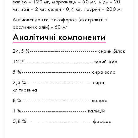
залізо – 120 мг, марганець – 50 мг, мідь – 20
мг, йод – 2 мг, селен - 0,4 мг, таурин – 200 мг
Антиоксиданти: токоферол (екстракти з
рослинних олій) - 60 мг
Аналітичні компоненти
24,5 %--------------------------------- сирий білок
12 %--------------------------------- сирий жир
5 %---------------------------------- сира зола
2,3 %-------------------------------- сира
клітковина
8 %---------------------------------- волога
1 %-------------------------------- кальцій
0,8 %-------------------------------- фоcфор