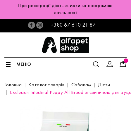
При реєстрації діють знижки за програмою
лояльності
+380 67 610 21 87
0
МЕНЮ
Головна
Каталог товарів
Собакам
Дієти
Exclusion Intestinal Puppy All Breed зі свининою для цу