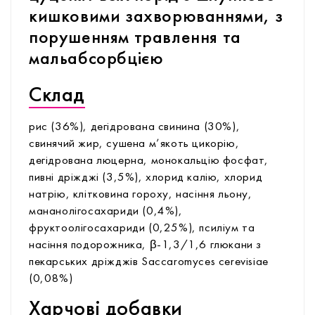
кишковими захворюваннями, з
порушенням травлення та
мальабсорбцією
Склад
рис (36%), дегідрована свинина (30%),
свинячий жир, сушена м’якоть цикорію,
дегідрована люцерна, монокальцію фосфат,
пивні дріжджі (3,5%), хлорид калію, хлорид
натрію, клітковина гороху, насіння льону,
мананолігосахариди (0,4%),
фруктоолігосахариди (0,25%), псиліум та
насіння подорожника, β-1,3/1,6 глюкани з
пекарських дріжджів Saccaromyces cerevisiae
(0,08%)
Харчові добавки