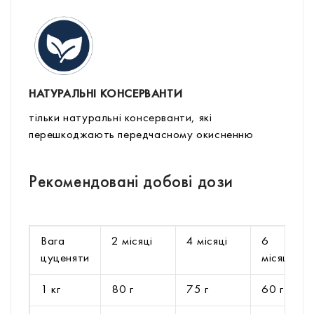
НАТУРАЛЬНІ КОНСЕРВАНТИ
тільки натуральні консерванти, які
перешкоджають передчасному окисненню
Рекомендовані добові дози
Вага
2 місяці
4 місяці
6
цуценяти
місяців
1 кг
80 г
75 г
60 г