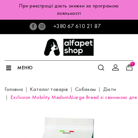
При реєстрації діють знижки за програмою
лояльності
+380 67 610 21 87
0
МЕНЮ
Головна
Каталог товарів
Собакам
Дієти
Exclusion Mobility Medium&Large Breed зі свининою для