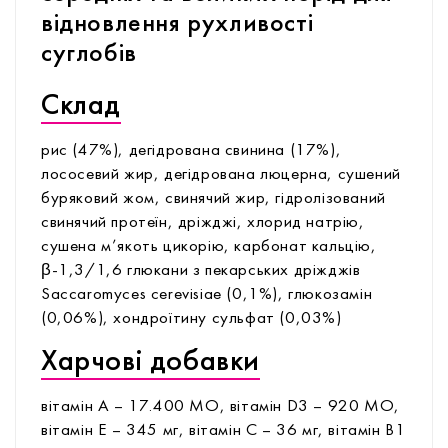
відновлення рухливості
суглобів
Склад
рис (47%), дегідрована свинина (17%),
лососевий жир, дегідрована люцерна, сушений
буряковий жом, свинячий жир, гідролізований
свинячий протеїн, дріжджі, хлорид натрію,
сушена м’якоть цикорію, карбонат кальцію,
β-1,3/1,6 глюкани з пекарських дріжджів
Saccaromyces cerevisiae (0,1%), глюкозамін
(0,06%), хондроїтину сульфат (0,03%)
Харчові добавки
вітамін А – 17.400 МО, вітамін D3 – 920 МО,
вітамін Е – 345 мг, вітамін С – 36 мг, вітамін В1