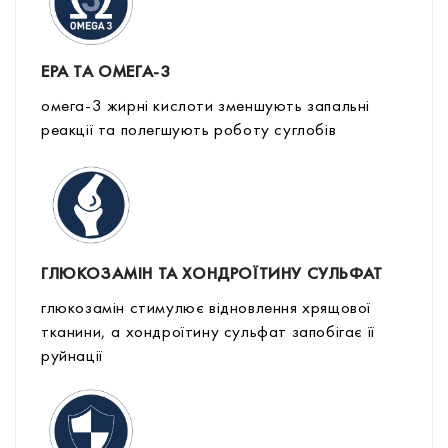
ЕPA ТА ОМЕГА-3
омега-3 жирні кислоти зменшують запальні
реакції та полегшують роботу суглобів
ГЛЮКОЗАМІН ТА ХОНДРОЇТИНУ СУЛЬФАТ
глюкозамін стимулює відновлення хрящової
тканини, а хондроїтину сульфат запобігає її
руйнації