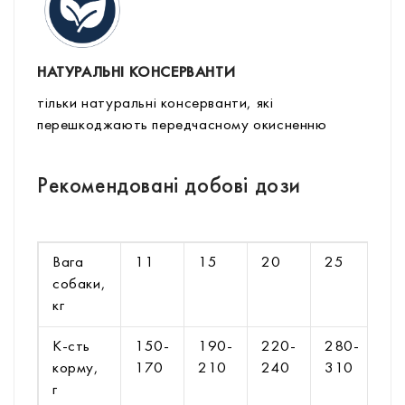
НАТУРАЛЬНІ КОНСЕРВАНТИ
тільки натуральні консерванти, які
перешкоджають передчасному окисненню
Рекомендовані добові дози
Вага
11
15
20
25
3
собаки,
кг
К-сть
150-
190-
220-
280-
3
корму,
170
210
240
310
3
г