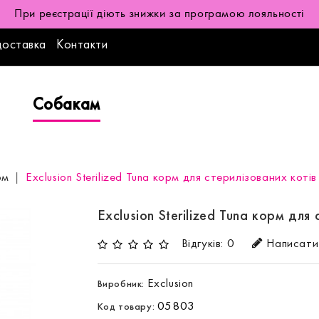
При реєстрації діють знижки за програмою лояльності
доставка
Контакти
Собакам
рм
Exclusion Sterilized Tuna корм для стерилізованих котів
Exclusion Sterilized Tuna корм для
Відгуків: 0
Написати 
Exclusion
Виробник:
05803
Код товару: