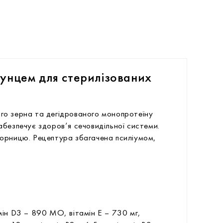
тунцем для стерилізованих
ого зерна та дегідрованого монопротеїну
безпечує здоров’я сечовидільної системи.
чорницю. Рецептура збагачена псиліумом,
мін D3 – 890 МО, вітамін Е – 730 мг,