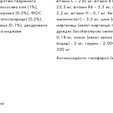
протеїн тваринного
вітамін С – 230 мг, вітамін В1
лососева олія (1%),
22,5 мг, вітамін В6 – 5,5 мг,
орожника (0,5%), ФОС
2,2 мг, вітамін Н – 0,1 мг, бе
лігосахариди) (0,2%),
амінокислот) – 3,5 мг, цинк 
ниця (0,1%), дегідрована
марганець (хелат марганцю гі
юка моджаве
дріжджі Saccharomyces cerev
0,18 мг, залізо (хелат заліза
йодид) – 2 мг, таурин – 2,000
300 мг
Антиоксиданти: токоферол (е
ина