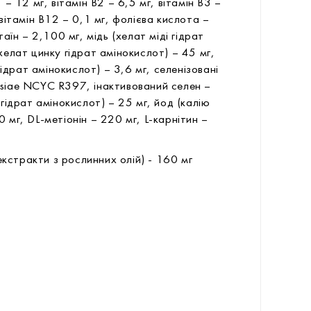
 – 12 мг, вітамін В2 – 6,5 мг, вітамін В3 –
 вітамін В12 – 0,1 мг, фолієва кислота –
таїн – 2,100 мг, мідь (хелат міді гідрат
(хелат цинку гідрат амінокислот) – 45 мг,
драт амінокислот) – 3,6 мг, селенізовані
isiae NCYC R397, інактивований селен –
 гідрат амінокислот) – 25 мг, йод (калію
 мг, DL-метіонін – 220 мг, L-карнітин –
кстракти з рослинних олій) - 160 мг