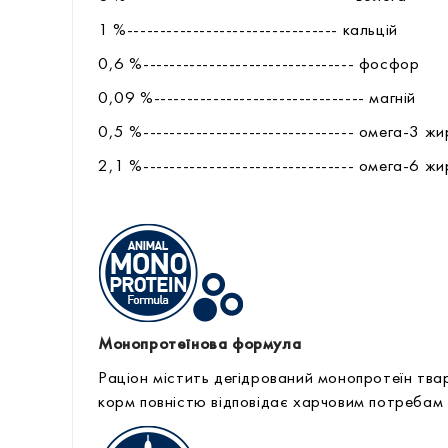
1 %-------------------------------- кальцій
0,6 %-------------------------------- фоcфор
0,09 %-------------------------------- магній
0,5 %-------------------------------- омега-3 ж
2,1 %-------------------------------- омега-6 ж
Монопротеїнова формула
Раціон містить дегідрований монопротеїн тв
корм повністю відповідає харчовим потребам