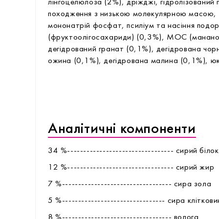
лінгоцелюлоза (2%), дріжджі, гідролізований 
походження з низькою молекулярною масою, 
мононатрій фосфат, псиліум та насіння под
(фруктоолігосахариди) (0,3%), МОС (манано
дегідрований гранат (0,1%), дегідрована чор
ожина (0,1%), дегідрована малина (0,1%), 
Аналітичні компоненти
34 %--------------------------------- сирий білок
12 %--------------------------------- сирий жир
7 %---------------------------------- сира зола
5 %-------------------------------- сира клітков
8 %---------------------------------- волога