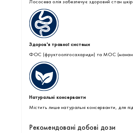
Лососева олія забезпечує здоровий стан шкір
Здоров'я травної системи
ФОС (фруктоолігосахариди) та МОС (манано
Натуральні консерванти
Містить лише натуральні консерванти, для пі
Рекомендовані добові дози