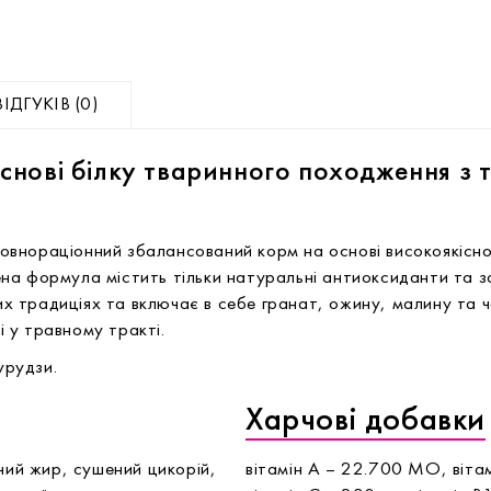
ВІДГУКІВ (0)
снові білку тваринного походження з 
 повнораціонний збалансований корм на основі високоякісн
а формула містить тільки натуральні антиоксиданти та за
 традиціях та включає в себе гранат, ожину, малину та 
 у травному тракті.
урудзи.
Харчові добавки
чий жир, сушений цикорій,
вітамін А – 22.700 МО, віта