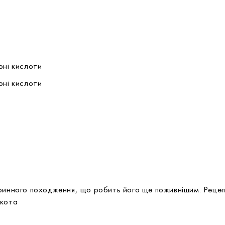
ирні кислоти
ирні кислоти
аринного походження, що робить його ще поживнішим. Реце
 кота