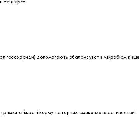
и та шерсті
лігосахариди) допомагають збалансувати мікробіом кише
дтримки свіжості корму та гарних смакових властивостей