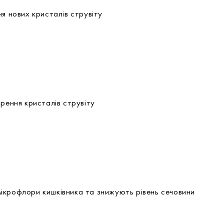
я нових кристалів струвіту
рення кристалів струвіту
ікрофлори кишківника та знижують рівень сечовини