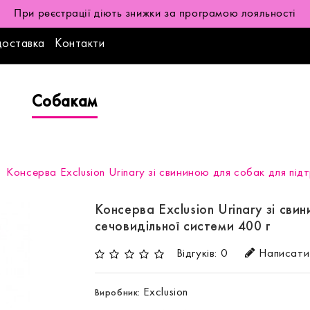
При реєстрації діють знижки за програмою лояльності
доставка
Контакти
Собакам
Консерва Exclusion Urinary зі свининою для собак для під
Консерва Exclusion Urinary зі сви
сечовидільної системи 400 г
Відгуків: 0
Написати 
Exclusion
Виробник: