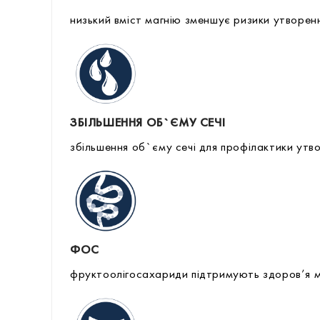
низький вміст магнію зменшує ризики утворенн
ЗБІЛЬШЕННЯ ОБ`ЄМУ СЕЧІ
збільшення об`єму сечі для профілактики утво
ФОС
фруктоолігосахариди підтримують здоров’я м