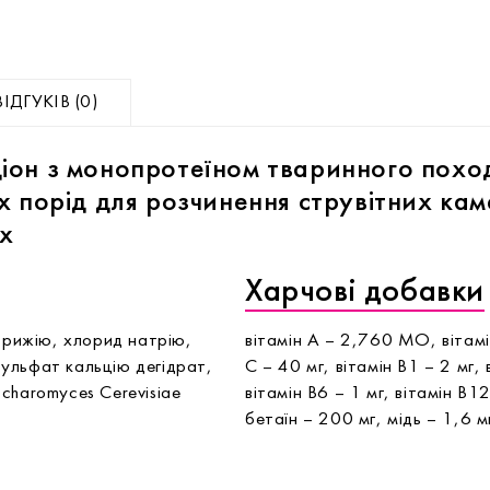
ВІДГУКІВ (0)
іон з монопротеїном тваринного поход
х порід для розчинення струвітних кам
х
Харчові добавки
я рижію, хлорид натрію,
вітамін А – 2,760 МО, вітамі
ульфат кальцію дегідрат,
С – 40 мг, вітамін В1 – 2 мг, 
charomyces Cerevisiae
вітамін В6 – 1 мг, вітамін В1
бетаїн – 200 мг, мідь – 1,6 м