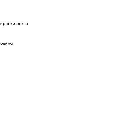
 жирні кислоти
тковина