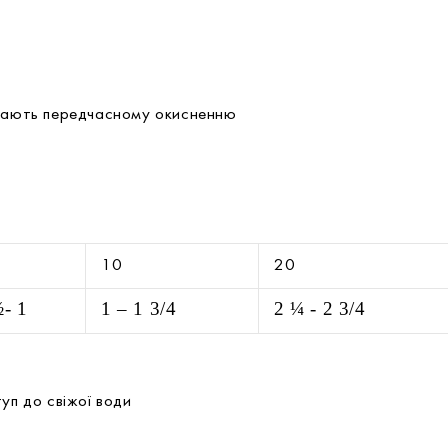
джають передчасному окисненню
5
10
20
- 1
1 – 1 3/4
2 ¼ - 2 3/4
уп до свіжої води