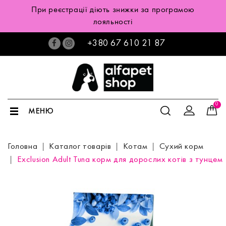
При реєстрації діють знижки за програмою
лояльності
+380 67 610 21 87
0
МЕНЮ
Головна
Каталог товарів
Котам
Сухий корм
Exclusion Adult Tuna корм для дорослих котів з тунцем 