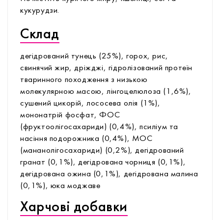
кукурудзи.
Склад
дегідрований тунець (25%), горох, рис,
свинячий жир, дріжджі, гідролізований протеїн
тваринного походження з низькою
молекулярною масою, лінгоцелюлоза (1,6%),
сушений цикорій, лососева олія (1%),
мононатрій фосфат, ФОС
(фруктоолігосахариди) (0,4%), псиліум та
насіння подорожника (0,4%), МОС
(мананолігосахариди) (0,2%), дегідрований
гранат (0,1%), дегідрована чорниця (0,1%),
дегідрована ожина (0,1%), дегідрована малина
(0,1%), юка моджаве
Харчові добавки