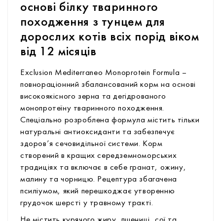
основі білку тваринного
походження з тунцем для
дорослих котів всіх порід віком
від 12 місяців
Exclusion Mediterraneo Monoprotein Formula –
повнораціонний збалансований корм на основі
високоякісного зерна та дегідрованого
монопротеїну тваринного походження.
Спеціально розроблена формула містить тільки
натуральні антиоксиданти та забезпечує
здоров’я сечовидільної системи. Корм
створений в кращих середземноморських
традиціях та включає в себе гранат, ожину,
малину та чорницю. Рецептура збагачена
псиліумом, який перешкоджає утворенню
грудочок шерсті у травному тракті.
Не містить курячого жиру, пшениці, сої та