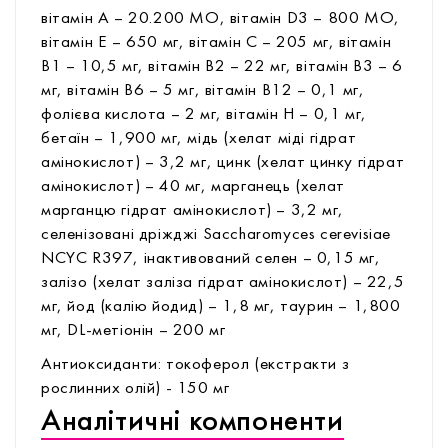
вітамін А – 20.200 МО, вітамін D3 – 800 МО,
вітамін Е – 650 мг, вітамін С – 205 мг, вітамін
В1 – 10,5 мг, вітамін В2 – 22 мг, вітамін В3 – 6
мг, вітамін В6 – 5 мг, вітамін В12 – 0,1 мг,
фолієва кислота – 2 мг, вітамін Н – 0,1 мг,
бетаїн – 1,900 мг, мідь (хелат міді гідрат
амінокислот) – 3,2 мг, цинк (хелат цинку гідрат
амінокислот) – 40 мг, марганець (хелат
марганцю гідрат амінокислот) – 3,2 мг,
селенізовані дріжджі Saccharomyces cerevisiae
NCYC R397, інактивований селен – 0,15 мг,
залізо (хелат заліза гідрат амінокислот) – 22,5
мг, йод (калію йодид) – 1,8 мг, таурин – 1,800
мг, DL-метіонін – 200 мг
Антиоксиданти: токоферол (екстракти з
рослинних олій) - 150 мг
Аналітичні компоненти