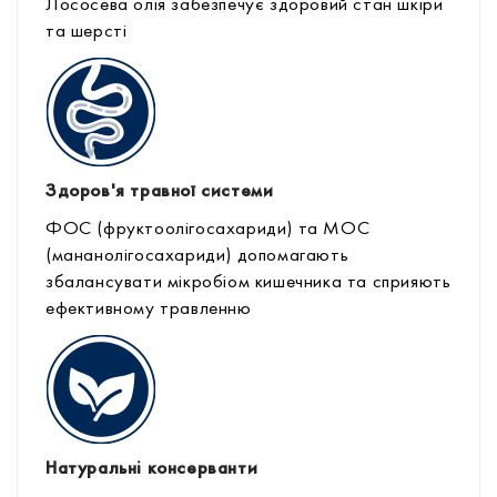
Лососева олія забезпечує здоровий стан шкіри
та шерсті
Здоров'я травної системи
ФОС (фруктоолігосахариди) та МОС
(мананолігосахариди) допомагають
збалансувати мікробіом кишечника та сприяють
ефективному травленню
Натуральні консерванти