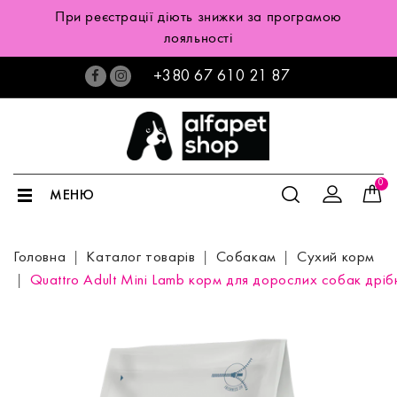
При реєстрації діють знижки за програмою
лояльності
+380 67 610 21 87
0
МЕНЮ
Головна
Каталог товарів
Собакам
Сухий корм
Quattro Adult Mini Lamb корм для дорослих собак дрібн