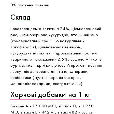
0% глютену пшениці
Склад
новозеландська ягнятина 24%, цільнозерновий
рис, цільнозернова кукурудза, пташиний жир
(консервований сумішшю натуральних
токоферолів), цільнозерновий ячмінь,
кукурудзяний глютен, гідролізований протеїн
тваринного походження 2,5%, сушена м`якоть
буряка, пивні дріжджі, рисовий протеїн, насіння
льону, ліофілізована ягнятина, мінерали,
пребіотики (інулін з кореню цикорію,
мананолігосахариди, екстракт юкки).
Харчові добавки на 1 кг
Вітамін А - 15 000 МО, вітамін D₃ - 1 250
МО, вітамін Е - 442 мг, вітамін В2 - 8,3 мг,