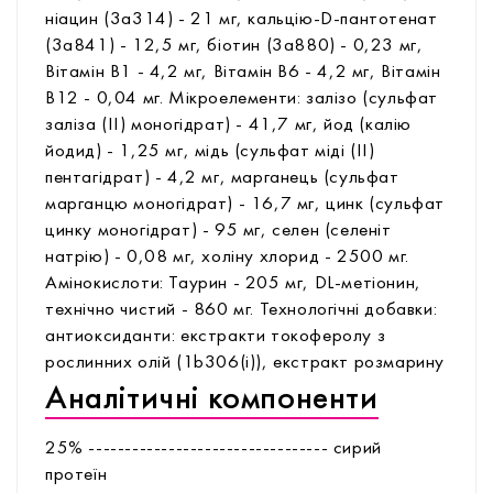
ніацин (3а314) - 21 мг, кальцію-D-пантотенат
(3а841) - 12,5 мг, біотин (3а880) - 0,23 мг,
Вітамін В1 - 4,2 мг, Вітамін В6 - 4,2 мг, Вітамін
В12 - 0,04 мг. Мікроелементи: залізо (сульфат
заліза (II) моногідрат) - 41,7 мг, йод (калію
йодид) - 1,25 мг, мідь (сульфат міді (II)
пентагідрат) - 4,2 мг, марганець (сульфат
марганцю моногідрат) - 16,7 мг, цинк (сульфат
цинку моногідрат) - 95 мг, селен (селеніт
натрію) - 0,08 мг, холіну хлорид - 2500 мг.
Амінокислоти: Таурин - 205 мг, DL-метіонин,
технічно чистий - 860 мг. Технологічні добавки:
антиоксиданти: екстракти токоферолу з
рослинних олій (1b306(i)), екстракт розмарину
Аналітичні компоненти
25% --------------------------------- сирий
протеїн