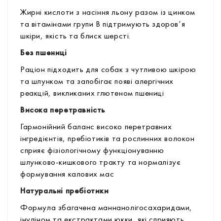
Жирні кислоти з насіння льону разом із цинком
та вітамінами групи В підтримують здоров’я
шкіри, якість та блиск шерсті.
Без пшениці
Раціон підходить для собак з чутливою шкірою
та шлунком та запобігає появі алергічних
реакцій, викликаних глютеном пшениці
Висока перетравність
Гармонійний баланс високо перетравних
інгредієнтів, пребіотиків та рослинних волокон
сприяє фізіологічному функціонуванню
шлунково-кишкового тракту та нормалізує
формування калових мас
Натуральні пребіотики
Формула збагачена маннанолігосахаридами,
інуліном та екстрактами юкки, які сприяють