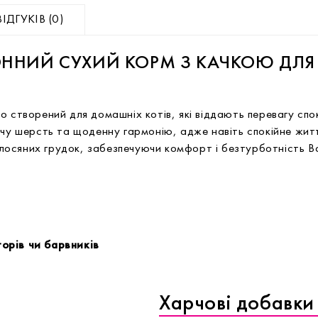
ВІДГУКІВ (0)
ОННИЙ СУХИЙ КОРМ З КАЧКОЮ ДЛ
 створений для домашніх котів, які віддають перевагу спок
учу шерсть та щоденну гармонію, адже навіть спокійне жит
осяних грудок, забезпечуючи комфорт і безтурботність В
орів чи барвників
Харчові добавки 