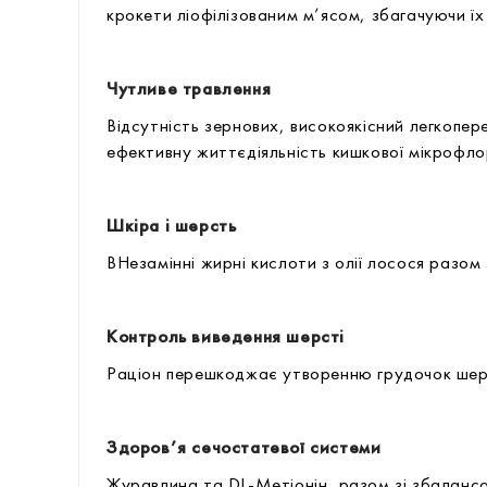
крокети ліофілізованим м’ясом, збагачуючи 
Чутливе травлення
Відсутність зернових, високоякісний легкопер
ефективну життєдіяльність кишкової мікрофл
Шкіра і шерсть
ВНезамінні жирні кислоти з олії лосося разом 
Контроль виведення шерсті
Раціон перешкоджає утворенню грудочок шерс
Здоров’я сечостатевої системи
Журавлина та DL-Метіонін, разом зі збалансо