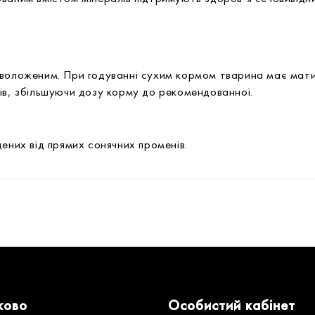
воложеним. При годуванні сухим кормом тварина має мати 
ів, збільшуючи дозу корму до рекомендованної.
ених від прямих сонячних променів.
ково
Особистий кабінет