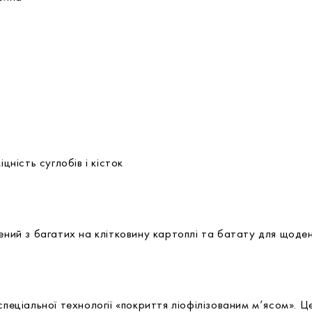
цність суглобів і кісток
ений з багатих на клітковину картоплі та батату для щоде
спеціальної технології «покриття ліофілізованим м’ясом». Ц