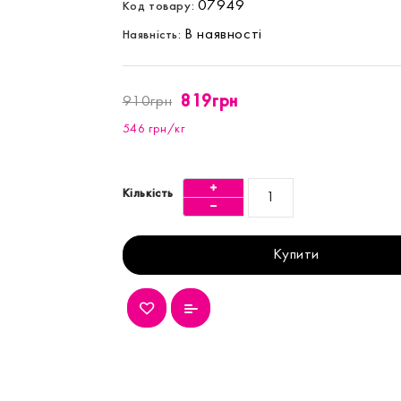
07949
Код товару:
В наявності
Наявність:
819грн
910грн
546 грн/кг
Кількість
Купити