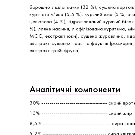
борошно з цілої качки (32 %), сушена картопл
курячого м’яса (5,5 %), курячий жир (5 %, о
целюлоза (4 %), гідролізований курячий білок
%), лляне насіння, ліофілізована курятина, мін
МОС, екстракт юки), сушена журавлина, гідр
екстракт сушених трав та фруктів (розмарин,
екстракт грейпфрута).
Аналітичні компоненти
30% --------------------------------- сирий прот
13% --------------------------------- сирий жир
8,5% ---------------------------------- сира зол
5,2% -------------------------------- сира клітк