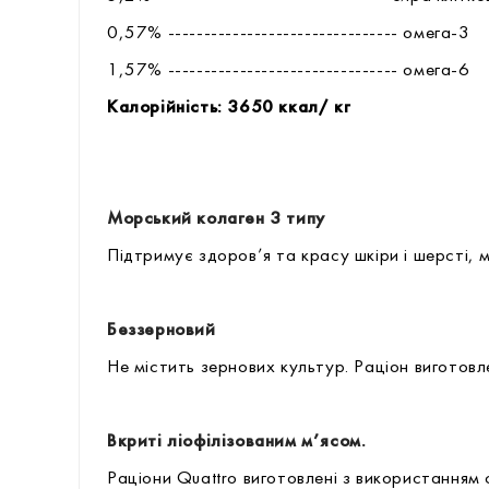
0,57% -------------------------------- омега-3
1,57% -------------------------------- омега-6
Калорійність: 3650 ккал/ кг
Морський колаген 3 типу
Підтримує здоров’я та красу шкіри і шерсті, мі
Беззерновий
Не містить зернових культур. Раціон виготовл
Вкриті ліофілізованим м’ясом.
Раціони Quattro виготовлені з використанням 