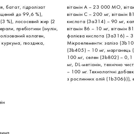
я, батат, гідролізат
вітамін A – 23 000 МО, віта
чищений до 99,6 %),
вітамін C – 200 мг, вітамін B
 (3 %), лососевий жир (2
кислота (3a314) – 90 мг, ка
ерали, пребіотики (інулін,
вітамін B6 – 10 мг, вітамін B
олізований колаген,
фолієва кислота (3a316) – 3 
 куркумa, гвоздикa,
Мікроелементи: залізо (3b103
(3b405) – 10 мг, марганець 
100 мг, селен (3b802) – 0,1
мг, DL-метіонін, технічно чи
– 100 мг. Технологічні доба
з рослинних олій (1b306(i)),
еїн
а
овина