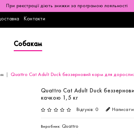
При реєстрації діють знижки за програмою лояльності
доставка
Контакти
Собакам
рм
Quattro Cat Adult Duck беззерновий корм для дорослих 
Quattro Cat Adult Duck беззернови
качкою 1,5 кг
Відгуків: 0
Написати 
Quattro
Виробник: