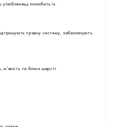
ш улюбленець полюбить їх.
о підтримують травну систему, забезпечують
 м’якість та блиск шерсті.
х шляхів